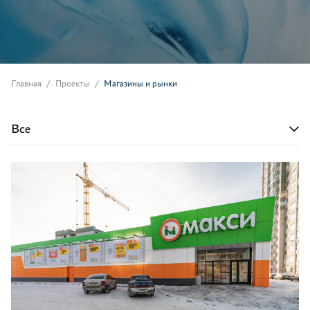
Главная
Проекты
Магазины и рынки
Все
Все
Магазины и рынки
Рестораны и бары
Фастфуды
АЗС
Столовые